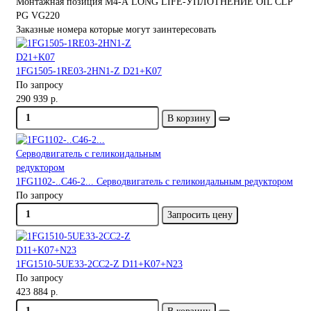
Монтажная позиция M4-А LONG LIFE-УПЛОТНЕНИЕ OIL CLP
PG VG220
Заказные номера которые могут заинтересовать
1FG1505-1RE03-2HN1-Z D21+K07
По запросу
290 939 р.
В корзину
1FG1102-..C46-2... Серводвигатель с геликоидальным редуктором
По запросу
Запросить цену
1FG1510-5UE33-2CC2-Z D11+K07+N23
По запросу
423 884 р.