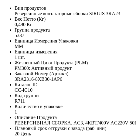
Вид продуктов
Реверсивные контакторные сборки SIRIUS 3RA23
Вес Нетто (Кг)
0,490 Кг
Группа продукта
5337
Единица Измерения Упаковки
MM
Единицы измерения
1 шт.
Жизненный Цикл Продукта (PLM)
PM300: Активный продукт
Заказной Номер (Артикл)
3RA2316-8XB30-1AP6
Каталог ID
CC-IC10
Код группы
R711
Количество в упаковке
1
Описание Продукта
РЕВЕРСИВНАЯ СБОРКА, AC3, 4КВТ/400V AC220V 5
Плановый срок отгрузки с завода (раб. дни)
20 День