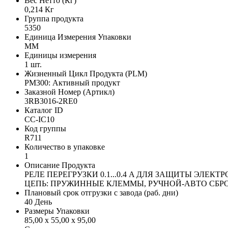
Вес Нетто (Кг)
0,214 Кг
Группа продукта
5350
Единица Измерения Упаковки
MM
Единицы измерения
1 шт.
Жизненный Цикл Продукта (PLM)
PM300: Активный продукт
Заказной Номер (Артикл)
3RB3016-2RE0
Каталог ID
CC-IC10
Код группы
R711
Количество в упаковке
1
Описание Продукта
РЕЛЕ ПЕРЕГРУЗКИ 0.1...0.4 A ДЛЯ ЗАЩИТЫ ЭЛЕ
ЦЕПЬ: ПРУЖИННЫЕ КЛЕММЫ, РУЧНОЙ-АВТО СБР
Плановый срок отгрузки с завода (раб. дни)
40 День
Размеры Упаковки
85,00 x 55,00 x 95,00