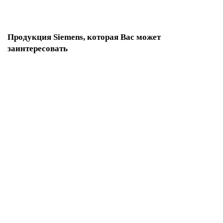
Продукция Siemens, которая Вас может
заинтересовать
3RH1911-1HA12 Мгновенный
По запросу
1 118 р.
В корзину
3RH1911-1HA13 Мгновенный
По запросу