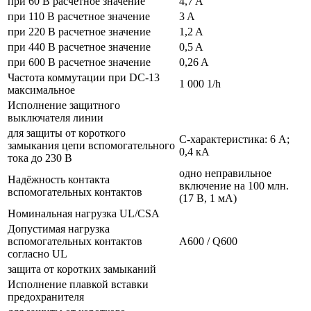
при 60 В расчетное значение
4,7 A
при 110 В расчетное значение
3 A
при 220 В расчетное значение
1,2 A
при 440 В расчетное значение
0,5 A
при 600 В расчетное значение
0,26 A
Частота коммутации при DC-13
1 000 1/h
максимальное
Исполнение защитного
выключателя линии
для защиты от короткого
C-характеристика: 6 A;
замыкания цепи вспомогательного
0,4 кА
тока до 230 В
одно неправильное
Надёжность контакта
включение на 100 млн.
вспомогательных контактов
(17 В, 1 мА)
Номинальная нагрузка UL/CSA
Допустимая нагрузка
вспомогательных контактов
A600 / Q600
согласно UL
защита от коротких замыканий
Исполнение плавкой вставки
предохранителя