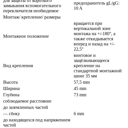
для защиты от короткого
предохранитель gL/gG:
замыкания вспомогательного
10 A
переключателя необходимое
Монтаж/ крепление/ размеры
вращается при
вертикальной зоне
монтажа на +/-180°, а
Монтажное положение
также откидывается
вперед и назад на +/-
22,5°
винтовое и
защёлкивающееся
Вид крепления
крепление на
стандартной монтажной
шине 35 мм
Высота
57,5 mm
Ширина
45 mm
Глубина
73 mm
соблюдаемое расстояние
до заземленных частей
— сбоку
6 mm
до находящихся под напряжением
частей