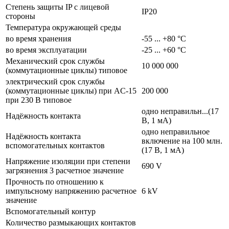
Степень защиты IP с лицевой
IP20
стороны
Температура окружающей среды
во время хранения
-55 ... +80 °C
во время эксплуатации
-25 ... +60 °C
Механический срок службы
10 000 000
(коммутационные циклы) типовое
электрический срок службы
(коммутационные циклы) при AC-15
200 000
при 230 В типовое
одно неправильн...(17
Надёжность контакта
В, 1 мА)
одно неправильное
Надёжность контакта
включение на 100 млн.
вспомогательных контактов
(17 В, 1 мА)
Напряжение изоляции при степени
690 V
загрязнения 3 расчетное значение
Прочность по отношению к
импульсному напряжению расчетное
6 kV
значение
Вспомогательный контур
Количество размыкающих контактов