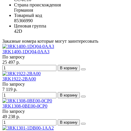
Страна происхождения
Германия
Товарный код
85366990
Ценовая группа
42D
Заказные номера которые могут заинтересовать
3RK1400-1DQ04-0AA3
По запросу
25 497 р.
В корзину
3RK1922-2BA00
По запросу
7 119 р.
В корзину
3RK1308-0BE00-0CP0
По запросу
49 238 р.
В корзину