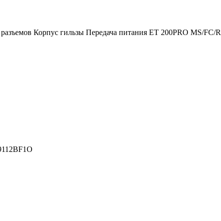
т разъемов Корпус гильзы Передача питания ET 200PRO MS/FC/R
9112BF1O