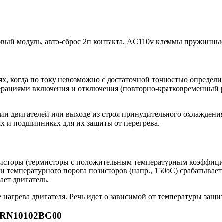
овый модуль, авто-сброс 2п контакта, AC110v клеммы пружинны
х, когда по току невозможно с достаточной точностью определит
ерациями включения и отключения (повторно-кратковременный 
нии двигателей или выходе из строя принудительного охлажде
ях и подшипниках для их защиты от перегрева.
сторы (термисторы с положительным температурным коэффициен
 температурного порога позисторов (напр., 150oС) срабатывает
ает двигатель.
нагрева двигателя. Речь идет о зависимой от температуры защи
 3RN10102BG00