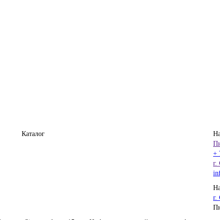
Каталог
Н
Пн
+ 
г.
in
На
г.
Пн