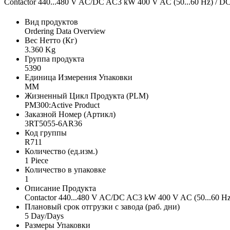
Contactor 440...480 V AC/DC AC3 kW 400 V AC (50...60 Hz) / DC ope
Вид продуктов
Ordering Data Overview
Вес Нетто (Кг)
3.360 Kg
Группа продукта
5390
Единица Измерения Упаковки
MM
Жизненный Цикл Продукта (PLM)
PM300:Active Product
Заказной Номер (Артикл)
3RT5055-6AR36
Код группы
R711
Количество (ед.изм.)
1 Piece
Количество в упаковке
1
Описание Продукта
Contactor 440...480 V AC/DC AC3 kW 400 V AC (50...60 Hz) / 
Плановый срок отгрузки с завода (раб. дни)
5 Day/Days
Размеры Упаковки