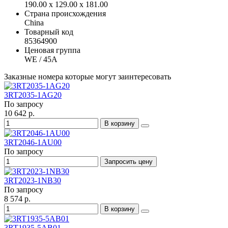
190.00 x 129.00 x 181.00
Страна происхождения
China
Товарный код
85364900
Ценовая группа
WE / 45A
Заказные номера которые могут заинтересовать
3RT2035-1AG20
По запросу
10 642 р.
В корзину
3RT2046-1AU00
По запросу
Запросить цену
3RT2023-1NB30
По запросу
8 574 р.
В корзину
3RT1935-5AB01