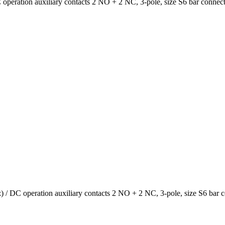
ration auxiliary contacts 2 NO + 2 NC, 3-pole, size S6 bar connecti
DC operation auxiliary contacts 2 NO + 2 NC, 3-pole, size S6 bar co