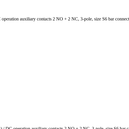
ration auxiliary contacts 2 NO + 2 NC, 3-pole, size S6 bar connecti
DC operation auxiliary contacts 2 NO + 2 NC, 3-pole, size S6 bar co