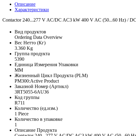
Описание
Характеристики
Contactor 240...277 V AC/DC AC3 kW 400 V AC (50...60 Hz) / DC ope
Вид продуктов
Ordering Data Overview
Вес Нетто (Кг)
3.360 Kg
Группа продукта
5390
Единица Измерения Упаковки
MM
Жизненный Цикл Продукта (PLM)
PM300:Active Product
Заказной Номер (Артикл)
3RT5055-6AU36
Код группы
R711
Количество (ед.изм.)
1 Piece
Количество в упаковке
1
Описание Продукта
Contactor 240...277 V AC/DC AC3 kW 400 V AC (50...60 Hz) / 