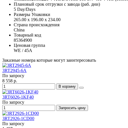
Плановый срок отгрузки с завода (раб. дни)
5 Day/Days
Размеры Упаковки
265.00 x 196.00 x 234.00
Страна происхождения
China
Товарный код
85364900
Ценовая группа
WE / 45A
Заказные номера которые могут заинтересовать
3RT2945-6A
По запросу
8 558 р.
В корзину
3RT6026-1KF40
По запросу
Запросить цену
3RT2926-1CD00
По запросу