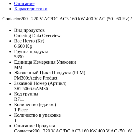
Описание
Характеристики
Contactor200...220 V AC/DC AC3 160 kW 400 V AC (50...60 Hz) / DC 
Вид продуктов
Ordering Data Overview
Вес Нетто (Кг)
6.600 Kg
Группа продукта
5390
Единица Измерения Упаковки
MM
Жизненный Цикл Продукта (PLM)
PM300:Active Product
Заказной Номер (Артикл)
3RT5066-6AM36
Код группы
R711
Количество (ед.изм.)
1 Piece
Количество в упаковке
1
Описание Продукта
Contactor200...220 V AC/DC AC3 160 kW 400 V AC (50...60 Hz)