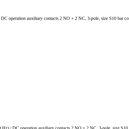
operation auxiliary contacts 2 NO + 2 NC, 3-pole, size S10 bar con
 / DC operation auxiliary contacts 2 NO + 2 NC, 3-pole, size S10 b