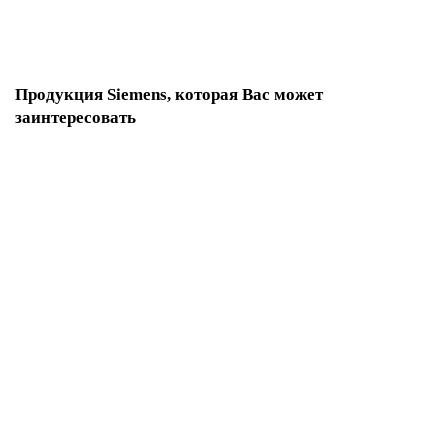
В корзину
Продукция Siemens, которая Вас может
заинтересовать
3RT6017-1KB42
По запросу
4 661 р.
В корзину
3RT6017-1BW42
По запросу