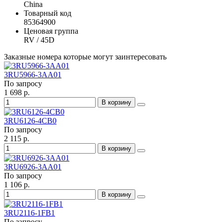
China
Товарный код
85364900
Ценовая группа
RV / 45D
Заказные номера которые могут заинтересовать
3RU5966-3AA01
По запросу
1 698 р.
В корзину
3RU6126-4CB0
По запросу
2 115 р.
В корзину
3RU6926-3AA01
По запросу
1 106 р.
В корзину
3RU2116-1FB1
По запросу