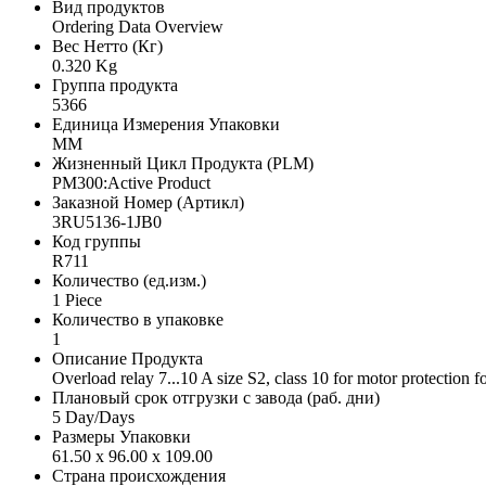
Вид продуктов
Ordering Data Overview
Вес Нетто (Кг)
0.320 Kg
Группа продукта
5366
Единица Измерения Упаковки
MM
Жизненный Цикл Продукта (PLM)
PM300:Active Product
Заказной Номер (Артикл)
3RU5136-1JB0
Код группы
R711
Количество (ед.изм.)
1 Piece
Количество в упаковке
1
Описание Продукта
Overload relay 7...10 A size S2, class 10 for motor protection 
Плановый срок отгрузки с завода (раб. дни)
5 Day/Days
Размеры Упаковки
61.50 x 96.00 x 109.00
Страна происхождения