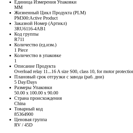
Единица Измерения Упаковки
MM
Жизненный Цикл Продукта (PLM)
PM300:Active Product
Заказной Номер (Артикл)
3RU6116-4AB1
Код группы
R711
Количество (ед.изм.)
1 Piece
Количество в упаковке
1
Описание Продукта
Overload relay 11...16 A size S00, class 10, for motor protectio
Плановый срок отгрузки с завода (раб. дни)
5 Day/Days
Размеры Упаковки
50.00 x 100.00 x 90.00
Страна происхождения
China
Товарный код
85364900
Ценовая группа
RV / 45D