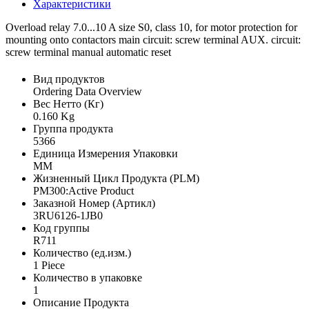
Характеристики
Overload relay 7.0...10 A size S0, class 10, for motor protection for
mounting onto contactors main circuit: screw terminal AUX. circuit:
screw terminal manual automatic reset
Вид продуктов
Ordering Data Overview
Вес Нетто (Кг)
0.160 Kg
Группа продукта
5366
Единица Измерения Упаковки
MM
Жизненный Цикл Продукта (PLM)
PM300:Active Product
Заказной Номер (Артикл)
3RU6126-1JB0
Код группы
R711
Количество (ед.изм.)
1 Piece
Количество в упаковке
1
Описание Продукта