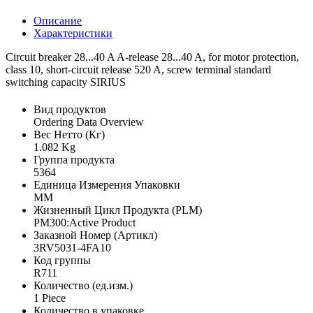
Описание
Характеристики
Circuit breaker 28...40 A A-release 28...40 A, for motor protection,
class 10, short-circuit release 520 A, screw terminal standard
switching capacity SIRIUS
Вид продуктов
Ordering Data Overview
Вес Нетто (Кг)
1.082 Kg
Группа продукта
5364
Единица Измерения Упаковки
MM
Жизненный Цикл Продукта (PLM)
PM300:Active Product
Заказной Номер (Артикл)
3RV5031-4FA10
Код группы
R711
Количество (ед.изм.)
1 Piece
Количество в упаковке