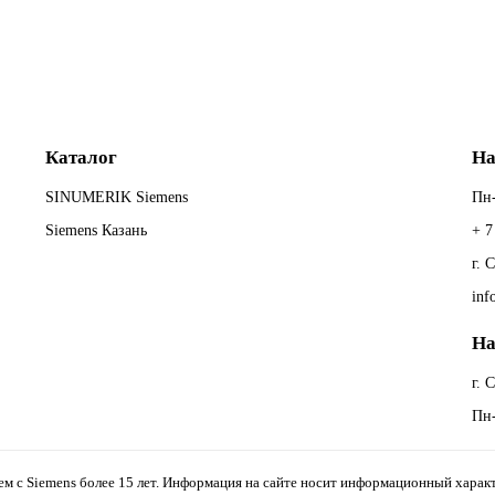
Каталог
На
SINUMERIK Siemens
Пн-
Siemens Казань
+ 7
г. 
inf
На
г. 
Пн-
 с Siemens более 15 лет. Информация на сайте носит информационный характ