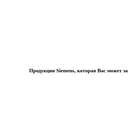
3RV5902-1DP0
По запросу
2 498 р.
В корзину
Продукция Siemens, которая Вас может з
3RV5341-4JC10
По запросу
12 980 р.