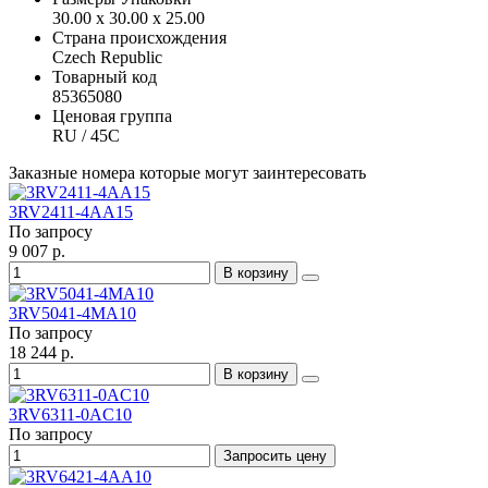
30.00 x 30.00 x 25.00
Страна происхождения
Czech Republic
Товарный код
85365080
Ценовая группа
RU / 45C
Заказные номера которые могут заинтересовать
3RV2411-4AA15
По запросу
9 007 р.
В корзину
3RV5041-4MA10
По запросу
18 244 р.
В корзину
3RV6311-0AC10
По запросу
Запросить цену