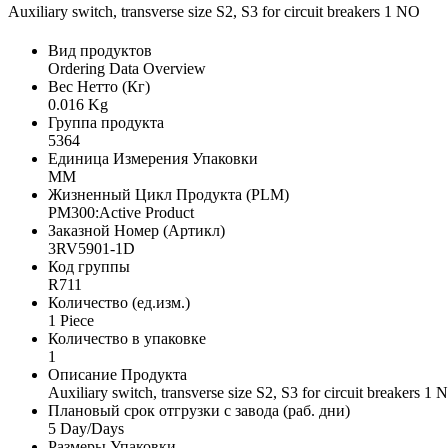
Auxiliary switch, transverse size S2, S3 for circuit breakers 1 NO
Вид продуктов
Ordering Data Overview
Вес Нетто (Кг)
0.016 Kg
Группа продукта
5364
Единица Измерения Упаковки
MM
Жизненный Цикл Продукта (PLM)
PM300:Active Product
Заказной Номер (Артикл)
3RV5901-1D
Код группы
R711
Количество (ед.изм.)
1 Piece
Количество в упаковке
1
Описание Продукта
Auxiliary switch, transverse size S2, S3 for circuit breakers 1 
Плановый срок отгрузки с завода (раб. дни)
5 Day/Days
Размеры Упаковки