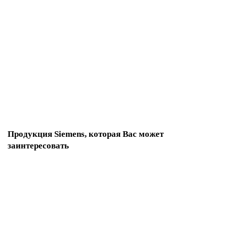
3RV2331-4VC10
По запросу
24 538 р.
В корзину
Продукция Siemens, которая Вас может
заинтересовать
3RV6011-0JA15
По запросу
3 813 р.