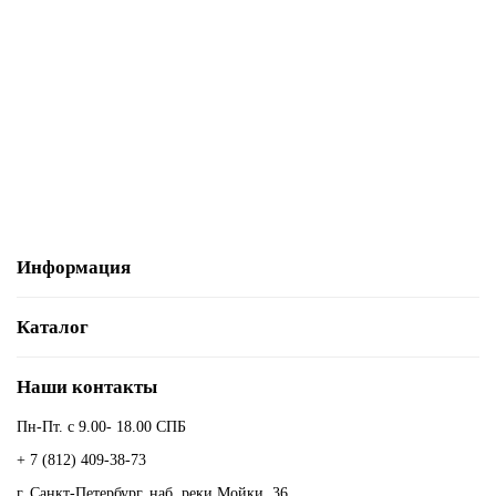
3RV6011-1AA10
По запросу
3 158 р.
В корзину
Информация
Каталог
Наши контакты
Пн-Пт. с 9.00- 18.00 СПБ
+ 7 (812) 409-38-73
г. Санкт-Петербург, наб. реки Мойки, 36