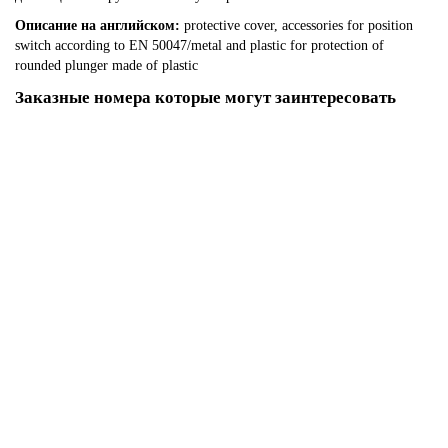
Описание на английском:
protective cover, accessories for position
switch according to EN 50047/metal and plastic for protection of
rounded plunger made of plastic
Заказные номера которые могут заинтересовать
3SE5000-0AC02
По запросу
2 331 р.