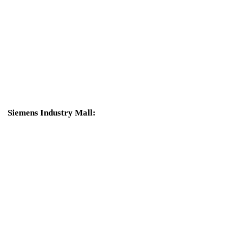
3SE5122-0AA00
По запросу
2 332 р.
В корзину
Siemens Industry Mall:
3SE5232-0BC05 Корпуса шириной 31 мм в соответствии с EN
50047
По запросу
2 794 р.