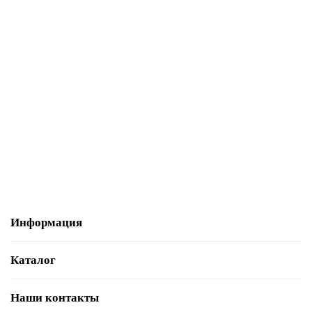
В корзину
3SE5000-0GA00 Аксессуар и запасные части
По запросу
Запросить цену
Информация
Каталог
Наши контакты