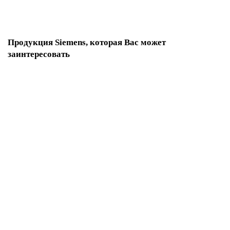
Запросить цену
Продукция Siemens, которая Вас может
заинтересовать
3SE5000-0BA00 Аксессуар и запасные части
По запросу
Запросить цену
3SE5000-0CA00-1AC1 Аксессуар и запасные части
По запросу