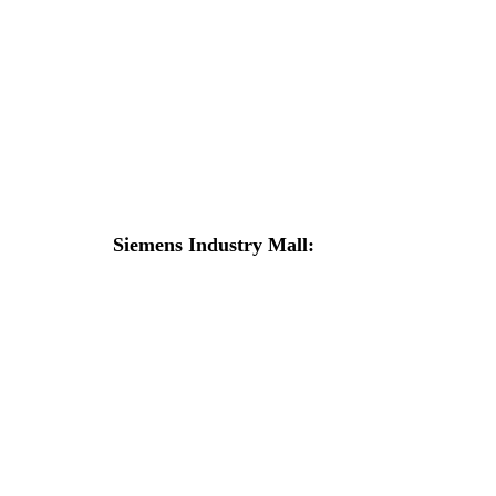
5SY4305-8
По запросу
8 709 р.
В корзину
Siemens Industry Mall:
5ST3010 Дополнительные компоненты
По запросу
355 р.
В корзину