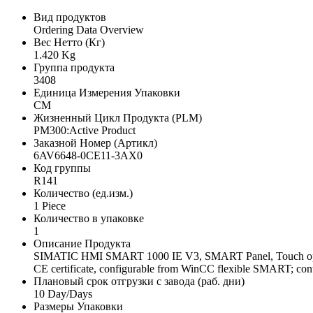
Вид продуктов
Ordering Data Overview
Вес Нетто (Кг)
1.420 Kg
Группа продукта
3408
Единица Измерения Упаковки
CM
Жизненный Цикл Продукта (PLM)
PM300:Active Product
Заказной Номер (Артикл)
6AV6648-0CE11-3AX0
Код группы
R141
Количество (ед.изм.)
1 Piece
Количество в упаковке
1
Описание Продукта
SIMATIC HMI SMART 1000 IE V3, SMART Panel, Touch operatio
CE certificate, configurable from WinCC flexible SMART; cont
Плановый срок отгрузки с завода (раб. дни)
10 Day/Days
Размеры Упаковки