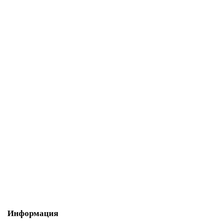
22 913 р.
В корзину
6ES7134-7TD00-0AB0 система распределенного ввода-вывода
SIMATIC ET 200iSP
По запросу
74 146 р.
В корзину
Информация