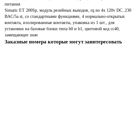
питания
Simatic ET 200Sp, модуль релейных выходов, rq no 4x 120v DC..230
ВAC/5a st, со стандартными функциями, 4 нормально-открытых
контакта, изолированные контакты, упаковка из 1 шт., для
установки на базовые блоки типа b0 и b1, цветовой код cc40,
замещающее знач
Заказные номера которые могут заинтересовать
6ES7647-8AH40-4AA1
По запросу
253 587 р.
В корзину
6ES7810-5CC12-0YA7
По запросу