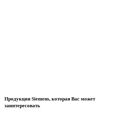
Запросить цену
6ES7657-0XB00-0YB0 Техника автоматизации
По запросу
217 426 р.
В корзину
Продукция Siemens, которая Вас может
заинтересовать