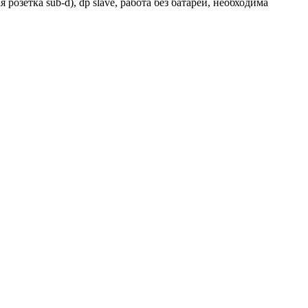
озетка sub-d), dp slave, работа без батареи, необходима