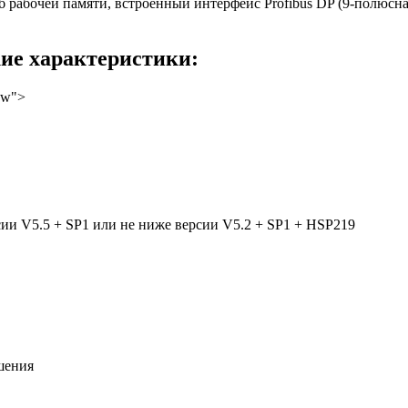
б рабочей памяти, встроенный интерфейс Profibus DP (9-полюсная р
ие характеристики:
ow">
сии V5.5 + SP1 или не ниже версии V5.2 + SP1 + HSP219
шения