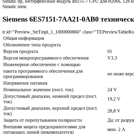
Simatic dp, интерфейсный модуль im151-7 CPU для et200s, 128 к
Simatic mmc
Siemens 6ES7151-7AA21-0AB0 техническ
tr id="Preview_StrTmpl_1_1000000860" class="TEPreviewTableR
Общая информация
Обозначение типа продукта
Версия продукта
01
Версия микропрограммного обеспечения
V3.3
Инженерное обеспечение с помощью
пакета программного обеспечения для
не ниже вер
программирования
Напряжение питания
Номинальное значение (пост. ток)
24 V
Допустимый диапазон, нижний предел (пост.
19,2 V
ток)
Допустимый диапазон, верхний предел (пост.
28,8 V
ток)
Защита от перепутывания полярности
Да; от разру
Внешняя защита предохранителями для
мин. 2 A
питающих линий (рекомендуется)