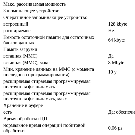
Макс. рассеиваемая мощность
Запоминающее устройство
Оперативное запоминающее устройство
встроенный
128 kbyte
расширяемое
Нет
Емкость остаточной памяти для остаточных
64 kbyte
блоков данных
Память загрузки
вставная (MMC)
Да
вставная (MMC), макс.
8 Mbyte
Мин. хранение данных на MMC (с момента
10 y
последнего программирования)
расширяемая стираемая программируемая
постоянная флэш-память
расширяемая стираемая программируемая
постоянная флэш-память, макс.
Хранение в буфере
есть
Да; обеспечи
Время обработки ЦП
нормальное время операций побитовой
0,06 µs
обработки