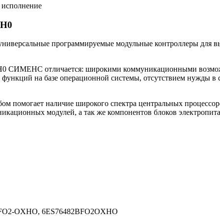
е исполнение
XH0
иверсальные программируемые модульные контроллеры для вып
0 СИМЕНС отличается: широкими коммуникационными возможн
функций на базе операционной системы, отсутствием нужды в с
м помогает наличие широкого спектра центральных процессоро
икационных модулей, а так же компонентов блоков электропита
2BFO2-OXHO, 6ES76482BFO2OXHO