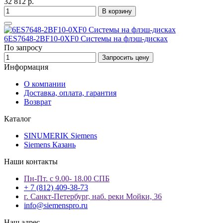
32 812 р.
В корзину
6ES7648-2BF10-0XF0 Системы на флэш-дисках
По запросу
Запросить цену
Информация
О компании
Доставка, оплата, гарантия
Возврат
Каталог
SINUMERIK Siemens
Siemens Казань
Наши контакты
Пн-Пт. с 9.00- 18.00 СПБ
+ 7 (812) 409-38-73
г. Санкт-Петербург, наб. реки Мойки, 36
info@siemenspro.ru
Наш адрес