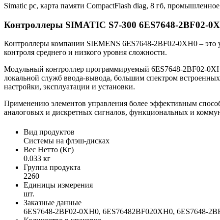
Simatic pc, карта памяти CompactFlash diag, 8 гб, промышленно
Контроллеры SIMATIC S7-300 6ES7648-2BF02-0
Контроллеры компании SIEMENS 6ES7648-2BF02-0XH0 – это ун
контроля среднего и низкого уровня сложности.
Модульный контроллер программируемый 6ES7648-2BF02-0XH
локальной служб ввода-вывода, большим спектром встроенных 
настройки, эксплуатации и установки.
Применению элементов управления более эффективным способо
аналоговых и дискретных сигналов, функциональных и коммун
Вид продуктов
Системы на флэш-дисках
Вес Нетто (Кг)
0.033 кг
Группа продукта
2260
Единицы измерения
шт.
Заказные данные
6ES7648-2BF02-0XH0, 6ES76482BF020XH0, 6ES7648-