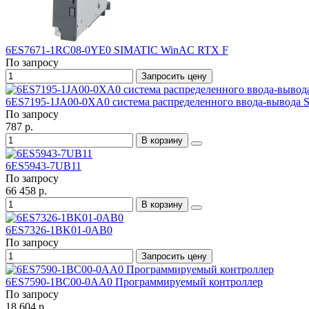
6ES7671-1RC08-0YE0 SIMATIC WinAC RTX F
По запросу
Запросить цену
6ES7195-1JA00-0XA0 система распределенного ввода-вывода
По запросу
787 р.
В корзину
6ES5943-7UB11
По запросу
66 458 р.
В корзину
6ES7326-1BK01-0AB0
По запросу
Запросить цену
6ES7590-1BC00-0AA0 Программируемый контроллер
По запросу
18 604 р.