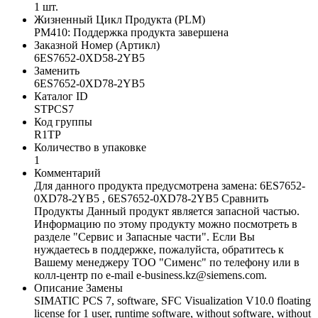
1 шт.
Жизненный Цикл Продукта (PLM)
PM410: Поддержка продукта завершена
Заказной Номер (Артикл)
6ES7652-0XD58-2YB5
Заменить
6ES7652-0XD78-2YB5
Каталог ID
STPCS7
Код группы
R1TP
Количество в упаковке
1
Комментарий
Для данного продукта предусмотрена замена: 6ES7652-
0XD78-2YB5 , 6ES7652-0XD78-2YB5 Сравнить
Продукты Данный продукт является запасной частью.
Информацию по этому продукту можно посмотреть в
разделе "Сервис и Запасные части". Если Вы
нуждаетесь в поддержке, пожалуйста, обратитесь к
Вашему менеджеру ТОО "Сименс" по телефону или в
колл-центр по e-mail e-business.kz@siemens.com.
Описание Замены
SIMATIC PCS 7, software, SFC Visualization V10.0 floating
license for 1 user, runtime software, without software, without