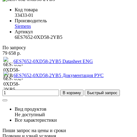
Код товара
33433-01
Производитель
Siemens
Артикул
6ES7652-0XD58-2YB5
По запросу
79 658 р.
6ES7652-0XD58-2YB5 Datasheet ENG
6ES7652-0XD58-2YB5 Документация РУС
В корзину
Быстрый запрос
Вид продуктов
Не доступный
Все характеристики
Пиши запрос на цены и сроки
Позвони и узнай условия