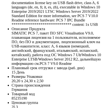
documentation license key on USB flash drive, class A, 6
languages (de, en, fr, it, es, zh), executable in Windows 10
Enterprise 2019/2021 LTSC Windows Server 2019/2022
Standard Edition for more information, see PCS 7 V10.0
Readme reference hardware: PCS 7 IPC Bundle
******************************* content: 1x USB
Описание Продукта
SIMATIC PCS 7, пакет ПО SFC Visualisation V9.0,
плавающая лицензия на 1 пользователя, исполняемое
ПО, без ПО и документации, лицензионный ключ на
USB-накопителе, класс A, 6 языков (немецкий,
английский, французский, итальянский, испанский,
китайский), работа под ОС Windows 7 Ult/Windows 10
Enterprise LTSB/Windows Server 2012 R2, дальнейшую
информацию см.PCS 7 V9.0 Readme
Плановый срок отгрузки с завода (раб. дни)
15 День
Размеры Упаковки
20,20 x 24,30 x 2,50
Страна происхождения
Германия
Товарный код
85235190
Ценовая группа
2L3