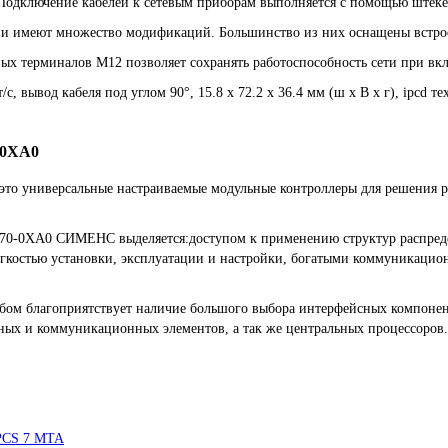
Подключение кабелей к сетевым приборам выполняется с помощью штеке
t и имеют множество модификаций. Большинство из них оснащены встр
ых терминалов M12 позволяет сохранять работоспособность сети при в
с, вывод кабеля под углом 90°, 15.8 x 72.2 x 36.4 мм (ш x В x г), ipcd те
-0XA0
 универсальные настраиваемые модульные контроллеры для решения раз
0-0XA0 СИМЕНС выделяется:доступом к применению структур распредел
егкостью установки, эксплуатации и настройки, богатыми коммуникаци
ом благоприятствует наличие большого выбора интерфейсных компонент
ных и коммуникационных элементов, а так же центральных процессоров.
PCS 7 MTA