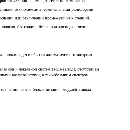
ров RS 485 или с помощью сетевых терминалов.
оенными отключаемыми терминальными резисторами.
ключении или отключении промежуточных станций.
хнология, fast connect, без гнезда для подключения
личных задач в области автоматического контроля
енной и локальной систем ввода-вывода, отсутствием
онными возможностями, а такжебольшим спектром
ов, компонентов блоков питания, модулей вывода-