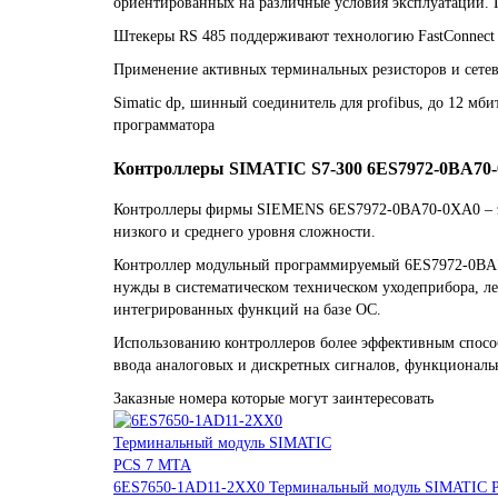
ориентированных на различные условия эксплуатации. 
Штекеры RS 485 поддерживают технологию FastConnec
Применение активных терминальных резисторов и сетев
Simatic dp, шинный соединитель для profibus, до 12 мбит/
программатора
Контроллеры SIMATIC S7-300 6ES7972-0BA70
Контроллеры фирмы SIEMENS 6ES7972-0BA70-0XA0 – это
низкого и среднего уровня сложности.
Контроллер модульный программируемый 6ES7972-0BA7
нужды в систематическом техническом уходеприбора, л
интегрированных функций на базе ОС.
Использованию контроллеров более эффективным способ
ввода аналоговых и дискретных сигналов, функциональ
Заказные номера которые могут заинтересовать
6ES7650-1AD11-2XX0 Терминальный модуль SIMATIC 