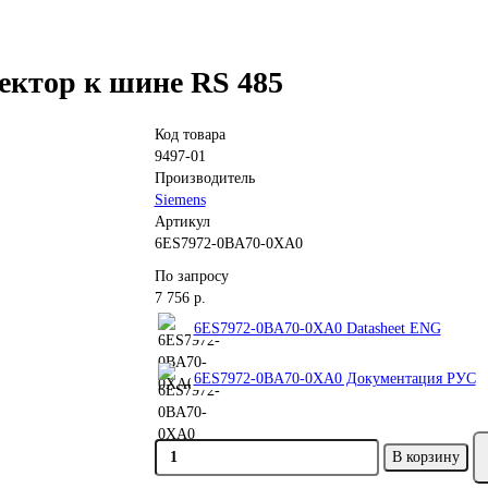
ектор к шине RS 485
Код товара
9497-01
Производитель
Siemens
Артикул
6ES7972-0BA70-0XA0
По запросу
7 756 р.
6ES7972-0BA70-0XA0 Datasheet ENG
6ES7972-0BA70-0XA0 Документация РУС
В корзину