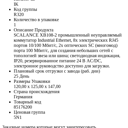
IK
Код группы
R320
Количество в упаковке
1
Описание Продукта
SCALANCE XB108-2 промышленный неуправляемый
коммутатор Industrial Ethernet, 8x электрических RJ45
портов 10/100 Мбит/с, 2x оптических SC (многомод)
порта 100 Мбит/с, для создания небольших сетей с
топологией звеза или шина; светодиодная индикация,
IP20, резервированное питание 24 В AC/DC,
электронное руководство доступно для загрузки.
Плановый срок отгрузки с завода (раб. дни)
25 День
Размеры Упаковки
120,00 x 125,00 x 147,00
Страна происхождения
Германия
Товарный код
85176200
Ценовая группа
5N1
Заказные номера которые могут заинтересовать