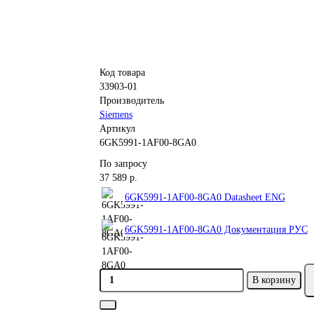
Код товара
33903-01
Производитель
Siemens
Артикул
6GK5991-1AF00-8GA0
По запросу
37 589 р.
6GK5991-1AF00-8GA0 Datasheet ENG
6GK5991-1AF00-8GA0 Документация РУС
В корзину