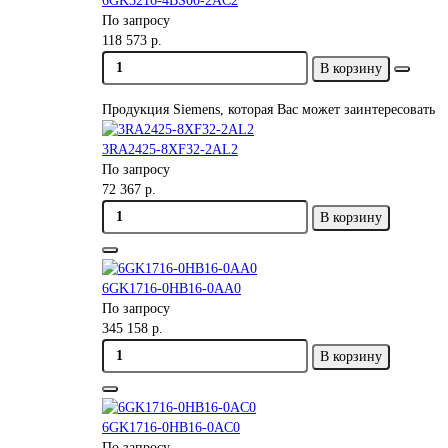
6GK5216-4BS00-2AC2
По запросу
118 573 р.
В корзину
Продукция Siemens, которая Вас может заинтересовать
3RA2425-8XF32-2AL2
По запросу
72 367 р.
В корзину
6GK1716-0HB16-0AA0
По запросу
345 158 р.
В корзину
6GK1716-0HB16-0AC0
По запросу