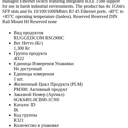
managed Ethernet switch featuring integrated IEEE 1588 support
for use in harsh industrial environments. The product has 4x 1Gbit/s
SFP slots and 6x 10/100/1000Mbit/s RJ 45 Ethernet ports. -40°C to
+85°C operating temperature (fanless). Reserved Reserved DIN
Rail Mount HI Reserved none
Вид продуктов
RUGGEDCOM RSG900C
Вес Нетто (Кг)
1,300 Кг
Группа продукта
4D22
Единица Измерения Упаковки
Не доступный
Единицы измерения
1 шт.
Жизненный Цикл Продукта (PLM)
PM300: Активный продукт
Заказной Номер (Артикл)
6GK6491-0CB00-1CN0
Каталог ID
IK
Код группы
R321
Количество в упаковке