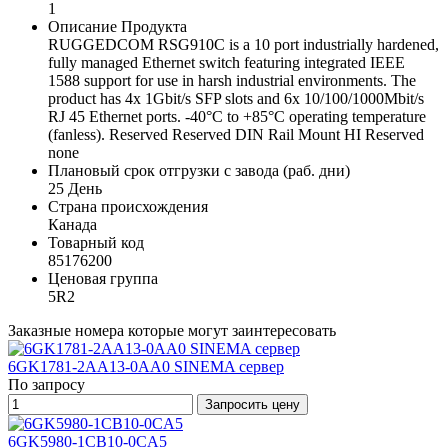
1
Описание Продукта
RUGGEDCOM RSG910C is a 10 port industrially hardened,
fully managed Ethernet switch featuring integrated IEEE
1588 support for use in harsh industrial environments. The
product has 4x 1Gbit/s SFP slots and 6x 10/100/1000Mbit/s
RJ 45 Ethernet ports. -40°C to +85°C operating temperature
(fanless). Reserved Reserved DIN Rail Mount HI Reserved
none
Плановый срок отгрузки с завода (раб. дни)
25 День
Страна происхождения
Канада
Товарный код
85176200
Ценовая группа
5R2
Заказные номера которые могут заинтересовать
6GK1781-2AA13-0AA0 SINEMA сервер
По запросу
Запросить цену
6GK5980-1CB10-0CA5