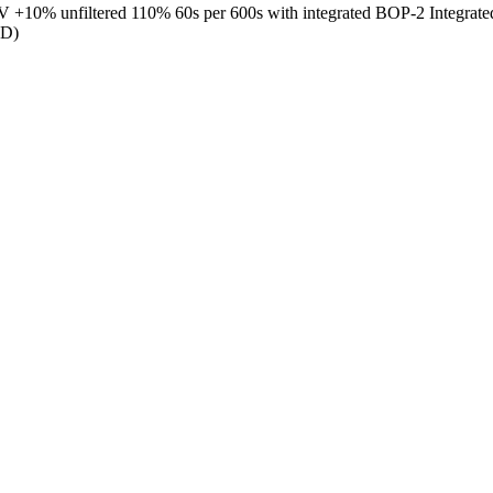
0% unfiltered 110% 60s per 600s with integrated BOP-2 Integr
xD)