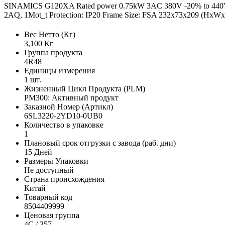
SINAMICS G120XA Rated power 0.75kW 3AC 380V -20% to 440V +1
2AQ, 1Mot_t Protection: IP20 Frame Size: FSA 232x73x209 (HxW
Вес Нетто (Кг)
3,100 Кг
Группа продукта
4R48
Единицы измерения
1 шт.
Жизненный Цикл Продукта (PLM)
PM300: Активный продукт
Заказной Номер (Артикл)
6SL3220-2YD10-0UB0
Количество в упаковке
1
Плановый срок отгрузки с завода (раб. дни)
15 Дней
Размеры Упаковки
Не доступный
Страна происхождения
Китай
Товарный код
8504409999
Ценовая группа
4C / 357