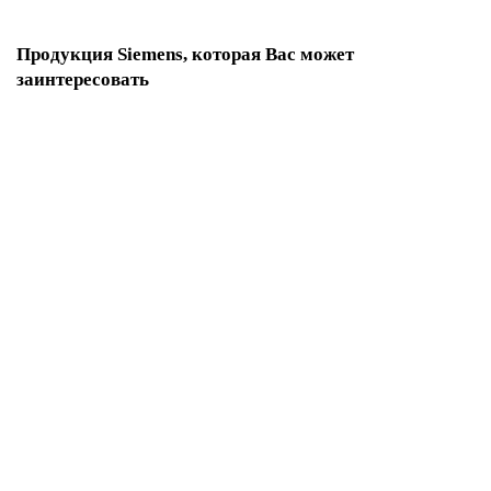
Продукция Siemens, которая Вас может
заинтересовать
6SL3220-3YD34-0CF0
По запросу
125 467 р.