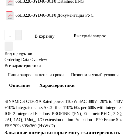
6SL3220-3YD46-0CF0 Datasheet ENG
6SL3220-3YD46-0CF0 Документация РУС
Быстрый запрос
В корзину
Вид продуктов
Ordering Data Overview
Все характеристики
Пиши запрос на цены и сроки
Позвони и узнай условия
Описание
Характеристики
SINAMICS G120XA Rated power 110kW 3AC 380V -20% to 440V
+10% Integrated class A C3 filter 110% 60s per 600s with integrated
IOP-2 Integrated Fieldbus: PROFINET(PN), Ethernet/IP 6DI, 2DQ,
2AI, 1AQ, 1Mot_t I/O extension option Protection: IP20 Frame Size:
FSF 709x305x360 (HxWxD)
Заказные номера которые могут заинтересовать