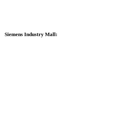
В корзину
Siemens Industry Mall:
6SL3054-4AG00-2AA0 Карта CompactFlash
По запросу
6 162 р.
В корзину
6SL3256-0AP00-0JA0 Частотный преобразователь Сименс