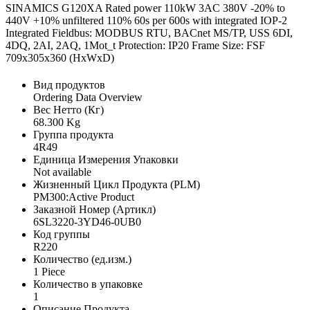
SINAMICS G120XA Rated power 110kW 3AC 380V -20% to
440V +10% unfiltered 110% 60s per 600s with integrated IOP-2
Integrated Fieldbus: MODBUS RTU, BACnet MS/TP, USS 6DI,
4DQ, 2AI, 2AQ, 1Mot_t Protection: IP20 Frame Size: FSF
709x305x360 (HxWxD)
Вид продуктов
Ordering Data Overview
Вес Нетто (Кг)
68.300 Kg
Группа продукта
4R49
Единица Измерения Упаковки
Not available
Жизненный Цикл Продукта (PLM)
PM300:Active Product
Заказной Номер (Артикл)
6SL3220-3YD46-0UB0
Код группы
R220
Количество (ед.изм.)
1 Piece
Количество в упаковке
1
Описание Продукта