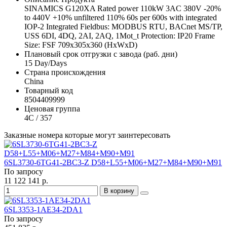
SINAMICS G120XA Rated power 110kW 3AC 380V -20%
to 440V +10% unfiltered 110% 60s per 600s with integrated
IOP-2 Integrated Fieldbus: MODBUS RTU, BACnet MS/TP,
USS 6DI, 4DQ, 2AI, 2AQ, 1Mot_t Protection: IP20 Frame
Size: FSF 709x305x360 (HxWxD)
Плановый срок отгрузки с завода (раб. дни)
15 Day/Days
Страна происхождения
China
Товарный код
8504409999
Ценовая группа
4C / 357
Заказные номера которые могут заинтересовать
6SL3730-6TG41-2BC3-Z D58+L55+M06+M27+M84+M90+M91
По запросу
11 122 141 р.
В корзину
6SL3353-1AE34-2DA1
По запросу