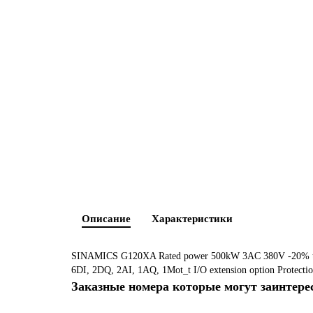
Описание
Характеристики
SINAMICS G120XA Rated power 500kW 3AC 380V -20% to 440
6DI, 2DQ, 2AI, 1AQ, 1Mot_t I/O extension option Protect
Заказные номера которые могут заинтере