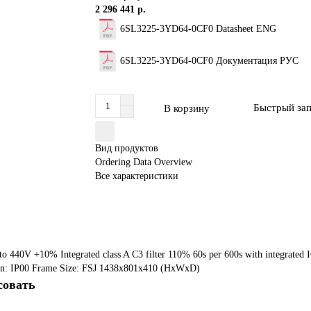
2 296 441 р.
6SL3225-3YD64-0CF0 Datasheet ENG
6SL3225-3YD64-0CF0 Документация РУС
Быстрый за
В корзину
Вид продуктов
Ordering Data Overview
Все характеристики
V +10% Integrated class A C3 filter 110% 60s per 600s with integrated I
ion: IP00 Frame Size: FSJ 1438x801x410 (HxWxD)
совать