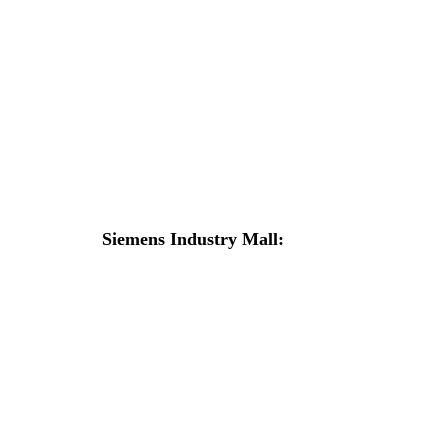
6SL3220-1YE34-0AB0
По запросу
539 940 р.
В корзину
Siemens Industry Mall:
6SL3054-4AG00-2AA0 Карта CompactFlash
По запросу
6 162 р.