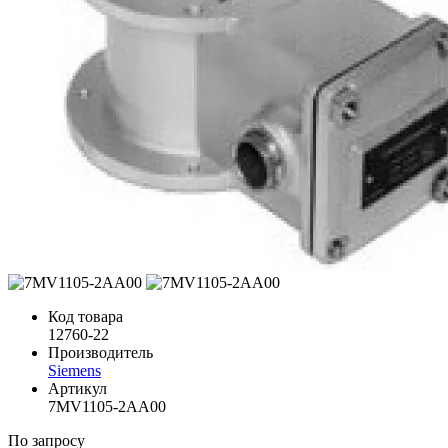
Код товара
12760-22
Производитель
Siemens
Артикул
7MV1105-2AA00
По запросу