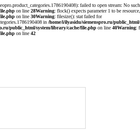
seopro.product_categories.1786190408): failed to open stream: No such f
ile.php
on line
28
Warning
: flock() expects parameter 1 to be resource
ile.php
on line
30
Warning
: filesize(): stat failed for
categories.1786190408 in
/home/i/ilyasidu/siemenspro.ru/public_html/
o.ru/public_html/system/library/cache/file.php
on line
40
Warning
: 
ile.php
on line
42