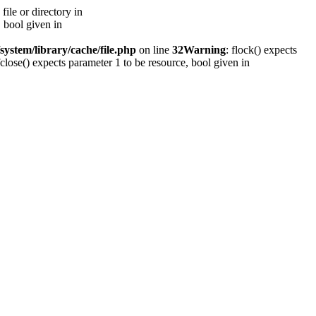
ile or directory in
, bool given in
system/library/cache/file.php
on line
32
Warning
: flock() expects
fclose() expects parameter 1 to be resource, bool given in