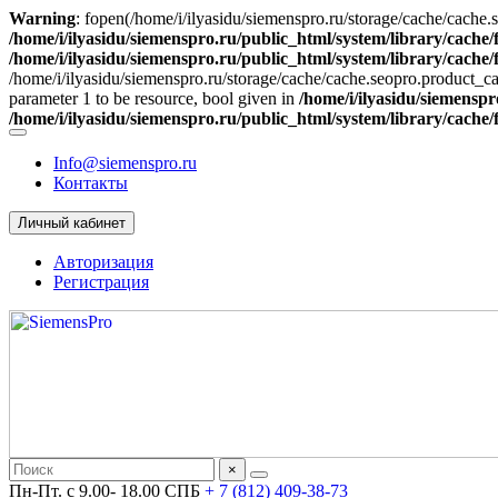
Warning
: fopen(/home/i/ilyasidu/siemenspro.ru/storage/cache/cache.
/home/i/ilyasidu/siemenspro.ru/public_html/system/library/cache/f
/home/i/ilyasidu/siemenspro.ru/public_html/system/library/cache/f
/home/i/ilyasidu/siemenspro.ru/storage/cache/cache.seopro.product_
parameter 1 to be resource, bool given in
/home/i/ilyasidu/siemenspr
/home/i/ilyasidu/siemenspro.ru/public_html/system/library/cache/f
Info@siemenspro.ru
Контакты
Личный кабинет
Авторизация
Регистрация
×
Пн-Пт. с 9.00- 18.00 СПБ
+ 7 (812) 409-38-73