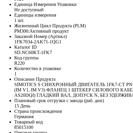
Единица Измерения Упаковки
Не доступный
Единицы измерения
1 шт.
Жизненный Цикл Продукта (PLM)
PM300:Активный продукт
Заказной Номер (Артикл)
1FK7034-2AK71-1QG1
Каталог ID
SD.NC60KT-1FK7
Код группы
R220
Количество в упаковке
1
Описание Продукта
SIMOTICS S СИНХРОННЫЙ ДВИГАТЕЛЬ 1FK7-CT PN=0
(IM V1, IM V3) ФЛАНЕЦ 1 ШТЕКЕР СИЛОВОГО К
AS20DQI) ГЛАДКИЙ ВАЛ, ДОПУСК N, БЕЗ УДЕРЖ
Плановый срок отгрузки с завода (раб. дни)
15 День
Страна происхождения
Германия
Товарный код
85015100
Ценовая группа