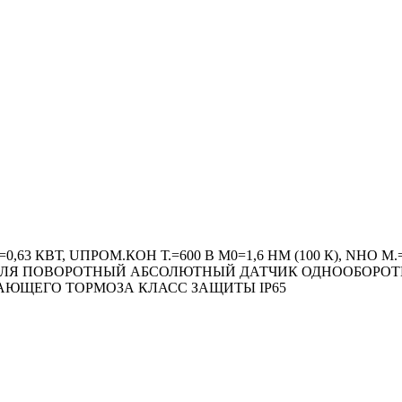
,63 КВТ, UПРОМ.КОН Т.=600 В M0=1,6 HM (100 К), NН
АБЕЛЯ ПОВОРОТНЫЙ АБСОЛЮТНЫЙ ДАТЧИК ОДНООБОРОТН
ИВАЮЩЕГО ТОРМОЗА КЛАСС ЗАЩИТЫ IP65