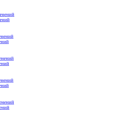
нений
ений
ений
ений
нений