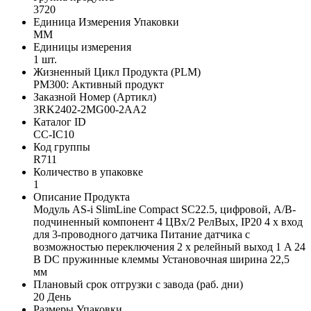
3720
Единица Измерения Упаковки
MM
Единицы измерения
1 шт.
Жизненный Цикл Продукта (PLM)
PM300: Активный продукт
Заказной Номер (Артикл)
3RK2402-2MG00-2AA2
Каталог ID
CC-IC10
Код группы
R711
Количество в упаковке
1
Описание Продукта
Модуль AS-i SlimLine Compact SC22.5, цифровой, A/B-
подчиненный компонент 4 ЦВх/2 РелВых, IP20 4 x вход
для 3-проводного датчика Питание датчика с
возможностью переключения 2 x релейный выход 1 A 24
В DC пружинные клеммы Установочная ширина 22,5
мм
Плановый срок отгрузки с завода (раб. дни)
20 День
Размеры Упаковки