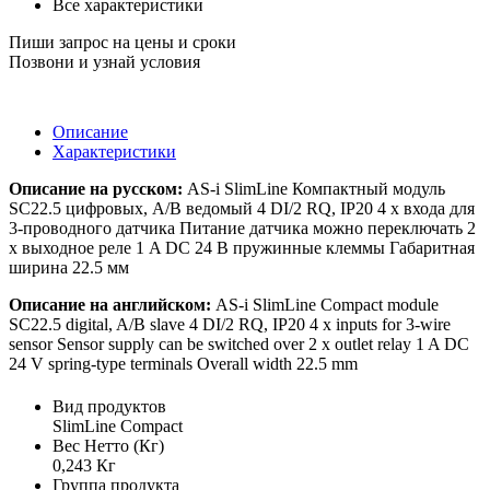
Все характеристики
Пиши запрос на цены и сроки
Позвони и узнай условия
Описание
Характеристики
Описание на русском:
AS-i SlimLine Компактный модуль
SC22.5 цифровых, A/B ведомый 4 DI/2 RQ, IP20 4 x входа для
3-проводного датчика Питание датчика можно переключать 2
x выходное реле 1 A DC 24 В пружинные клеммы Габаритная
ширина 22.5 мм
Описание на английском:
AS-i SlimLine Compact module
SC22.5 digital, A/B slave 4 DI/2 RQ, IP20 4 x inputs for 3-wire
sensor Sensor supply can be switched over 2 x outlet relay 1 A DC
24 V spring-type terminals Overall width 22.5 mm
Вид продуктов
SlimLine Compact
Вес Нетто (Кг)
0,243 Кг
Группа продукта