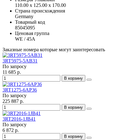
110.00 x 125.00 x 170.00
Страна происхождения
Germany
Товарный код
85045095
Ценовая группа
WE / 45A
Заказные номера которые могут заинтересовать
3RT5975-5AB31
По запросу
11 685 р.
В корзину
3RT1275-6AP36
По запросу
225 887 р.
В корзину
3RT2016-1JB41
По запросу
6 872 р.
В корзину