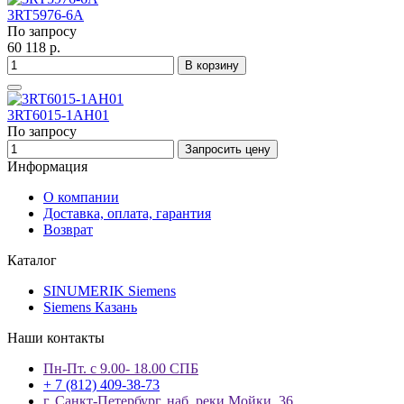
3RT5976-6A
По запросу
60 118 р.
В корзину
3RT6015-1AH01
По запросу
Запросить цену
Информация
О компании
Доставка, оплата, гарантия
Возврат
Каталог
SINUMERIK Siemens
Siemens Казань
Наши контакты
Пн-Пт. с 9.00- 18.00 СПБ
+ 7 (812) 409-38-73
г. Санкт-Петербург, наб. реки Мойки, 36