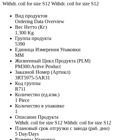
Withdr. coil for size S12 Withdr. coil for size S12
Вид продуктов
Ordering Data Overview
Вес Нетто (Кг)
1.300 Kg
Группа продукта
5390
Единица Измерения Упаковки
MM
Жизненный Цикл Продукта (PLM)
PM300:Active Product
Заказной Номер (Артикл)
3RT5975-5AR31
Код группы
R711
Количество (ед.изм.)
1 Piece
Количество в упаковке
1
Описание Продукта
Withdr. coil for size S12 Withdr. coil for size S12
Плановый срок отгрузки с завода (раб. дни)
5 Day/Days
Размеры Упаковки