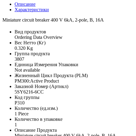
Описание
Характеристики
Miniature circuit breaker 400 V 6kA, 2-pole, B, 16A
Вид продуктов
Ordering Data Overview
Вес Нетто (Кг)
0.320 Kg
Группа продукта
3807
Единица Измерения Упаковки
Not available
Жизненный Цикл Продукта (PLM)
PM300:Active Product
Заказной Номер (Артикл)
5SY6216-6CC
Код группы
P310
Количество (ед.изм.)
1 Piece
Количество в упаковке
1
Описание Продукта
Miniature circuit breaker 400 V 6kA, 2-pole, B, 16A