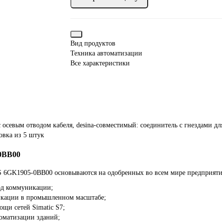
Вид продуктов
Техника автоматизации
Все характеристики
 с осевым отводом кабеля, desina-совместимый: соединитель с гнездами 
овка из 5 штук
0BB00
6GK1905-0BB00 основываются на одобренных во всем мире предприятия
од коммуникации;
икации в промышленном масштабе;
щи сетей Simatic S7;
томатизации зданий;